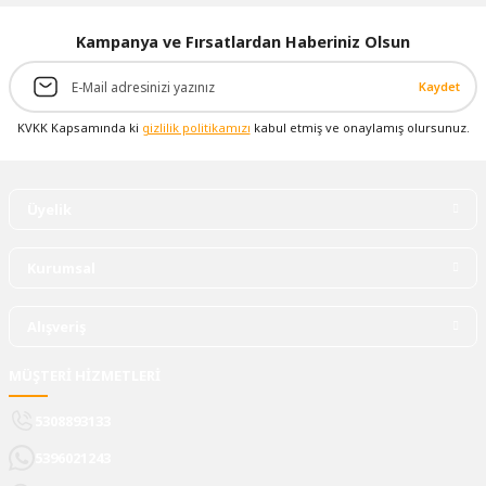
Kampanya ve Fırsatlardan Haberiniz Olsun
Kaydet
KVKK Kapsamında ki
gizlilik politikamızı
kabul etmiş ve onaylamış olursunuz.
Üyelik
Kurumsal
Alışveriş
MÜŞTERİ HİZMETLERİ
5308893133
5396021243