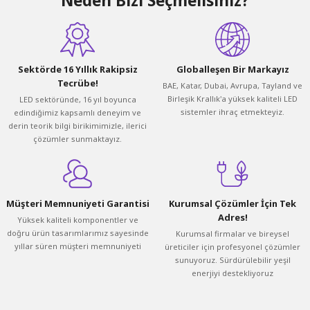
Neden Bizi Seçmelisiniz?
Sektörde 16 Yıllık Rakipsiz
Globalleşen Bir Markayız
Tecrübe!
BAE, Katar, Dubai, Avrupa, Tayland ve
Birleşik Krallık'a yüksek kaliteli LED
LED sektöründe, 16 yıl boyunca
sistemler ihraç etmekteyiz.
edindiğimiz kapsamlı deneyim ve
derin teorik bilgi birikimimizle, ilerici
çözümler sunmaktayız.
Müşteri Memnuniyeti Garantisi
Kurumsal Çözümler İçin Tek
Adres!
Yüksek kaliteli komponentler ve
doğru ürün tasarımlarımız sayesinde
Kurumsal firmalar ve bireysel
yıllar süren müşteri memnuniyeti
üreticiler için profesyonel çözümler
sunuyoruz. Sürdürülebilir yeşil
enerjiyi destekliyoruz