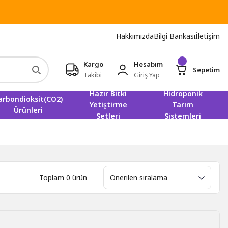
Hakkımızda
Bilgi Bankası
İletişim
Kargo
Hesabım
Sepetim
Takibi
Giriş Yap
Hazır Bitki
Hidroponik
arbondioksit(CO2)
Yetiştirme
Tarım
Ürünleri
Setleri
Sistemleri
Toplam 0 ürün