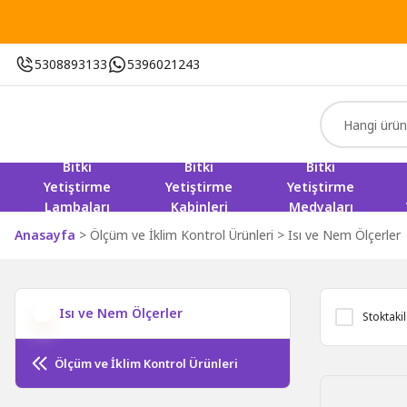
5308893133
5396021243
Bitki
Bitki
Bitki
Yetiştirme
Yetiştirme
Yetiştirme
Lambaları
Kabinleri
Medyaları
Anasayfa
Ölçüm ve İklim Kontrol Ürünleri
Isı ve Nem Ölçerler
Isı ve Nem Ölçerler
Stoktaki
Ölçüm ve İklim Kontrol Ürünleri