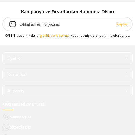
Kampanya ve Fırsatlardan Haberiniz Olsun
Kaydet
KVKK Kapsamında ki
gizlilik politikamızı
kabul etmiş ve onaylamış olursunuz.
Üyelik
Kurumsal
Alışveriş
MÜŞTERİ HİZMETLERİ
5308893133
5396021243