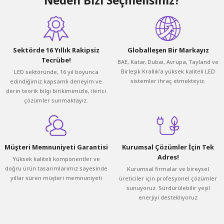
Neden Bizi Seçmelisiniz?
Sektörde 16 Yıllık Rakipsiz
Globalleşen Bir Markayız
Tecrübe!
BAE, Katar, Dubai, Avrupa, Tayland ve
Birleşik Krallık'a yüksek kaliteli LED
LED sektöründe, 16 yıl boyunca
sistemler ihraç etmekteyiz.
edindiğimiz kapsamlı deneyim ve
derin teorik bilgi birikimimizle, ilerici
çözümler sunmaktayız.
Müşteri Memnuniyeti Garantisi
Kurumsal Çözümler İçin Tek
Adres!
Yüksek kaliteli komponentler ve
doğru ürün tasarımlarımız sayesinde
Kurumsal firmalar ve bireysel
yıllar süren müşteri memnuniyeti
üreticiler için profesyonel çözümler
sunuyoruz. Sürdürülebilir yeşil
enerjiyi destekliyoruz