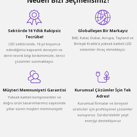
Neden Bizi Seçmelisiniz?
Sektörde 16 Yıllık Rakipsiz
Globalleşen Bir Markayız
Tecrübe!
BAE, Katar, Dubai, Avrupa, Tayland ve
Birleşik Krallık'a yüksek kaliteli LED
LED sektöründe, 16 yıl boyunca
sistemler ihraç etmekteyiz.
edindiğimiz kapsamlı deneyim ve
derin teorik bilgi birikimimizle, ilerici
çözümler sunmaktayız.
Müşteri Memnuniyeti Garantisi
Kurumsal Çözümler İçin Tek
Adres!
Yüksek kaliteli komponentler ve
doğru ürün tasarımlarımız sayesinde
Kurumsal firmalar ve bireysel
yıllar süren müşteri memnuniyeti
üreticiler için profesyonel çözümler
sunuyoruz. Sürdürülebilir yeşil
enerjiyi destekliyoruz