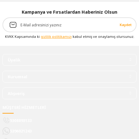
Kampanya ve Fırsatlardan Haberiniz Olsun
Kaydet
KVKK Kapsamında ki
gizlilik politikamızı
kabul etmiş ve onaylamış olursunuz.
Üyelik
Kurumsal
Alışveriş
MÜŞTERİ HİZMETLERİ
5308893133
5396021243