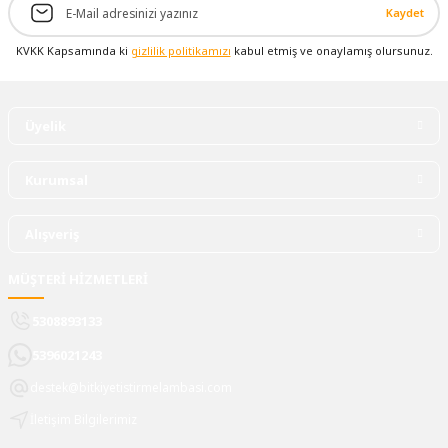
Kaydet
KVKK Kapsamında ki
gizlilik politikamızı
kabul etmiş ve onaylamış olursunuz.
Üyelik
Kurumsal
Alışveriş
MÜŞTERİ HİZMETLERİ
5308893133
5396021243
destek@bitkiyetistirmelambasi.com
İletişim Bilgilerimiz