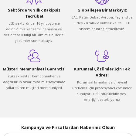
Sektörde 16 Yıllık Rakipsiz
Globalleşen Bir Markayız
Tecrübe!
BAE, Katar, Dubai, Avrupa, Tayland ve
Birleşik Krallık'a yüksek kaliteli LED
LED sektöründe, 16 yıl boyunca
sistemler ihraç etmekteyiz.
edindiğimiz kapsamlı deneyim ve
derin teorik bilgi birikimimizle, ilerici
çözümler sunmaktayız.
Müşteri Memnuniyeti Garantisi
Kurumsal Çözümler İçin Tek
Adres!
Yüksek kaliteli komponentler ve
doğru ürün tasarımlarımız sayesinde
Kurumsal firmalar ve bireysel
yıllar süren müşteri memnuniyeti
üreticiler için profesyonel çözümler
sunuyoruz. Sürdürülebilir yeşil
enerjiyi destekliyoruz
Kampanya ve Fırsatlardan Haberiniz Olsun