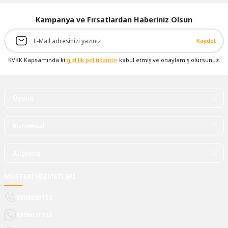
Kampanya ve Fırsatlardan Haberiniz Olsun
Kaydet
KVKK Kapsamında ki
gizlilik politikamızı
kabul etmiş ve onaylamış olursunuz.
Üyelik
Kurumsal
Alışveriş
MÜŞTERİ HİZMETLERİ
5308893133
5396021243