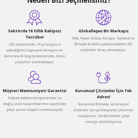
Neden Bizi Seçmelisiniz?
Sektörde 16 Yıllık Rakipsiz
Globalleşen Bir Markayız
Tecrübe!
BAE, Katar, Dubai, Avrupa, Tayland ve
Birleşik Krallık'a yüksek kaliteli LED
LED sektöründe, 16 yıl boyunca
sistemler ihraç etmekteyiz.
edindiğimiz kapsamlı deneyim ve
derin teorik bilgi birikimimizle, ilerici
çözümler sunmaktayız.
Müşteri Memnuniyeti Garantisi
Kurumsal Çözümler İçin Tek
Adres!
Yüksek kaliteli komponentler ve
doğru ürün tasarımlarımız sayesinde
Kurumsal firmalar ve bireysel
yıllar süren müşteri memnuniyeti
üreticiler için profesyonel çözümler
sunuyoruz. Sürdürülebilir yeşil
enerjiyi destekliyoruz