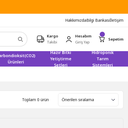
Hakkımızda
Bilgi Bankası
İletişim
Kargo
Hesabım
Sepetim
Takibi
Giriş Yap
Hazır Bitki
Hidroponik
arbondioksit(CO2)
Yetiştirme
Tarım
Ürünleri
Setleri
Sistemleri
Toplam 0 ürün