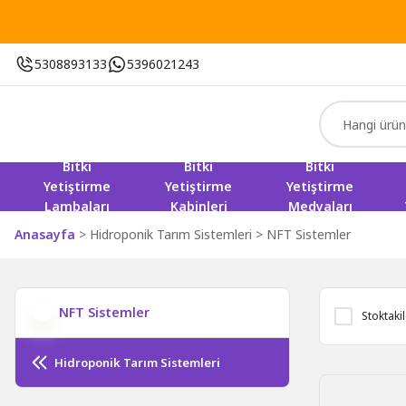
5308893133
5396021243
Bitki
Bitki
Bitki
Yetiştirme
Yetiştirme
Yetiştirme
Lambaları
Kabinleri
Medyaları
Anasayfa
Hidroponik Tarım Sistemleri
NFT Sistemler
NFT Sistemler
Stoktaki
Hidroponik Tarım Sistemleri