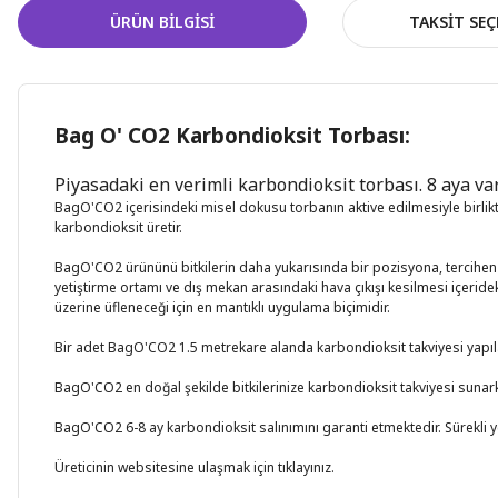
ÜRÜN BILGISI
TAKSIT SEÇ
Bag O' CO2 Karbondioksit Torbası:
Piyasadaki en verimli karbondioksit torbası. 8 aya v
BagO'CO2 içerisindeki misel dokusu torbanın aktive edilmesiyle birlikt
karbondioksit üretir.
BagO'CO2 ürününü bitkilerin daha yukarısında bir pozisyona, tercihen f
yetiştirme ortamı ve dış mekan arasındaki hava çıkışı kesilmesi içeridek
üzerine üfleneceği için en mantıklı uygulama biçimidir.
Bir adet BagO'CO2 1.5 metrekare alanda karbondioksit takviyesi yapıla
BagO'CO2 en doğal şekilde bitkilerinize karbondioksit takviyesi sunarke
BagO'CO2 6-8 ay karbondioksit salınımını garanti etmektedir. Sürekli
Üreticinin websitesine ulaşmak için tıklayınız.