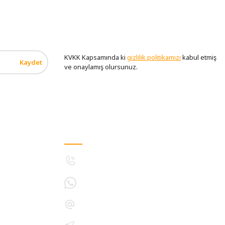
KVKK Kapsamında ki
gizlilik politikamızı
kabul etmiş
Kaydet
ve onaylamış olursunuz.
MÜŞTERİ HİZMETLERİ
5308893133
5396021243
destek@bitkiyetistirmelambasi.com