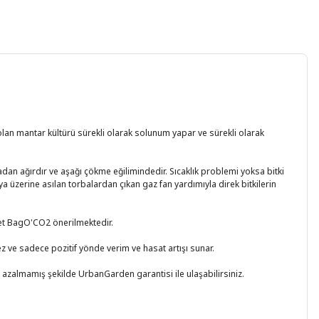
olan mantar kültürü sürekli olarak solunum yapar ve sürekli olarak
dan ağırdır ve aşağı çökme eğilimindedir. Sıcaklık problemi yoksa bitki
ya üzerine asılan torbalardan çıkan gaz fan yardımıyla direk bitkilerin
det BagO'CO2 önerilmektedir.
ez ve sadece pozitif yönde verim ve hasat artışı sunar.
azalmamış şekilde UrbanGarden garantisi ile ulaşabilirsiniz.