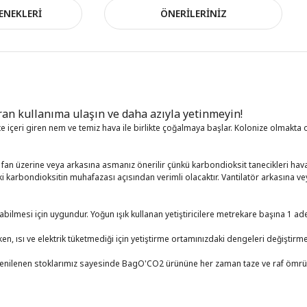
ENEKLERI
ÖNERILERINIZ
aran kullanıma ulaşın ve daha azıyla yetinmeyin!
e içeri giren nem ve temiz hava ile birlikte çoğalmaya başlar. Kolonize olmakta 
an üzerine veya arkasına asmanız önerilir çünkü karbondioksit tanecikleri hava
i karbondioksitin muhafazası açısından verimli olacaktır. Vantilatör arkasına ve
bilmesi için uygundur. Yoğun ışık kullanan yetiştiricilere metrekare başına 1 a
n, ısı ve elektrik tüketmediği için yetiştirme ortamınızdaki dengeleri değiştirm
 yenilenen stoklarımız sayesinde BagO'CO2 ürününe her zaman taze ve raf ömrü 