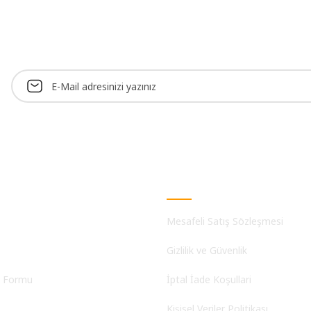
Alışveriş
Mesafeli Satış Sözleşmesi
Gizlilik ve Güvenlik
m Formu
İptal İade Koşullari
Kişisel Veriler Politikası