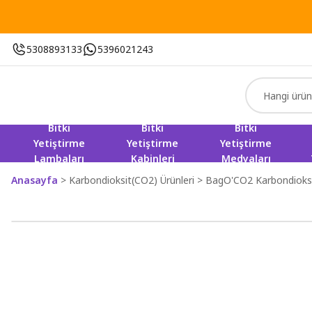
5308893133
5396021243
Bitki
Bitki
Bitki
Yetiştirme
Yetiştirme
Yetiştirme
Lambaları
Kabinleri
Medyaları
Anasayfa
Karbondioksit(CO2) Ürünleri
BagO'CO2 Karbondioksi
Yeni