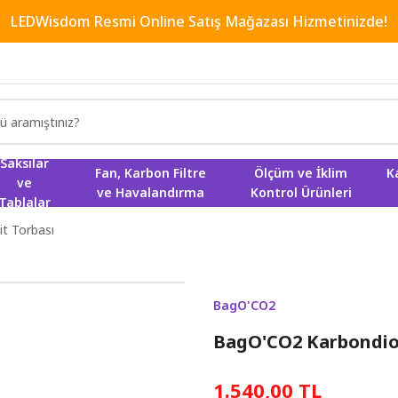
LEDWisdom Resmi Online Satış Mağazası Hizmetinizde!
Saksılar
Fan, Karbon Filtre
Ölçüm ve İklim
K
ve
ve Havalandırma
Kontrol Ürünleri
Tablalar
t Torbası
BagO'CO2
BagO'CO2 Karbondiok
1.540,00 TL