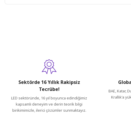
Bu ürünün fiyat bilgisi, resim, ürün açıklamalarında ve diğer konul
Görüş ve önerileriniz için teşekkür ederiz.
Ürün resmi kalitesiz, bozuk veya görüntülenemiyor.
Ürün açıklamasında eksik bilgiler bulunuyor.
Ürün bilgilerinde hatalar bulunuyor.
Ürün fiyatı diğer sitelerden daha pahalı.
Bu ürüne benzer farklı alternatifler olmalı.
Sektörde 16 Yıllık Rakipsiz
Globa
Tecrübe!
BAE, Katar, D
Krallık'a yü
LED sektöründe, 16 yıl boyunca edindiğimiz
kapsamlı deneyim ve derin teorik bilgi
birikimimizle, ilerici çözümler sunmaktayız.