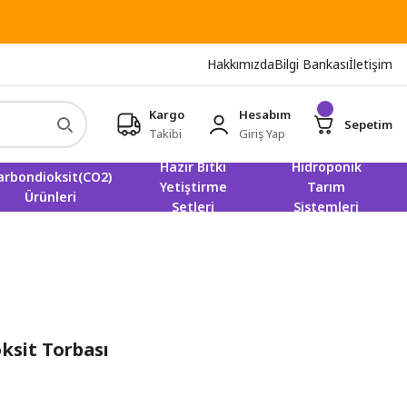
Hakkımızda
Bilgi Bankası
İletişim
Kargo
Hesabım
Sepetim
Takibi
Giriş Yap
Hazır Bitki
Hidroponik
arbondioksit(CO2)
Yetiştirme
Tarım
Ürünleri
Setleri
Sistemleri
sit Torbası