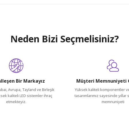
arda yetersiz gördüğünüz noktaları öneri formunu kullanarak tarafımıza ileteb
Neden Bizi Seçmelisiniz?
lleşen Bir Markayız
Müşteri Memnuniyeti 
ubai, Avrupa, Tayland ve Birleşik
Yüksek kaliteli komponentler 
ksek kaliteli LED sistemler ihraç
tasarımlarımız sayesinde yıllar
etmekteyiz.
memnuniyeti
Gönder