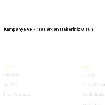
Kampanya ve Fırsatlardan Haberiniz Olsun
Üyelik
Kurumsal
Yeni Üyelik
İletişim
Üye Girişi
İletişim Formu
Şifremi Unuttum
Havale Bildiri
Kargo Takibi