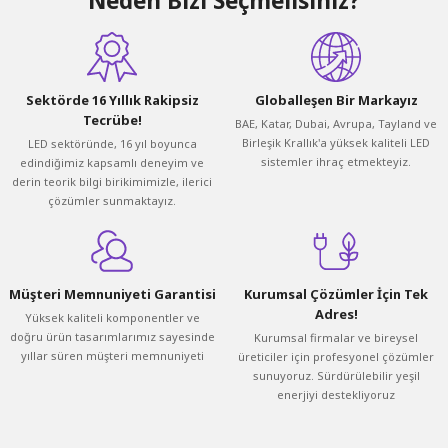
Neden Bizi Seçmelisiniz?
Sektörde 16 Yıllık Rakipsiz
Globalleşen Bir Markayız
Tecrübe!
BAE, Katar, Dubai, Avrupa, Tayland ve
Birleşik Krallık'a yüksek kaliteli LED
LED sektöründe, 16 yıl boyunca
sistemler ihraç etmekteyiz.
edindiğimiz kapsamlı deneyim ve
derin teorik bilgi birikimimizle, ilerici
çözümler sunmaktayız.
Müşteri Memnuniyeti Garantisi
Kurumsal Çözümler İçin Tek
Adres!
Yüksek kaliteli komponentler ve
doğru ürün tasarımlarımız sayesinde
Kurumsal firmalar ve bireysel
yıllar süren müşteri memnuniyeti
üreticiler için profesyonel çözümler
sunuyoruz. Sürdürülebilir yeşil
enerjiyi destekliyoruz