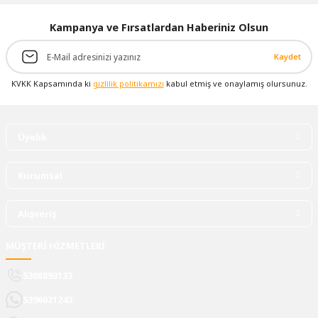
Kampanya ve Fırsatlardan Haberiniz Olsun
Kaydet
KVKK Kapsamında ki
gizlilik politikamızı
kabul etmiş ve onaylamış olursunuz.
Üyelik
Kurumsal
Alışveriş
MÜŞTERİ HİZMETLERİ
5308893133
5396021243