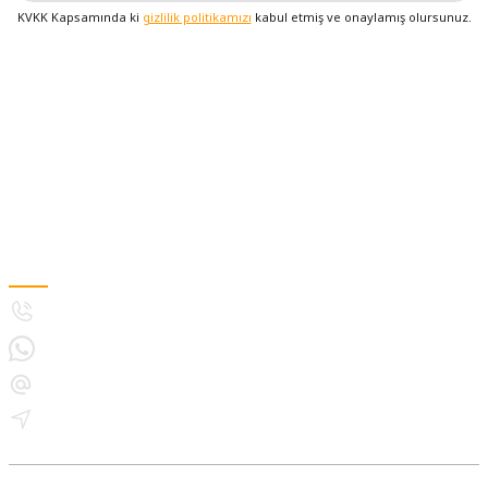
KVKK Kapsamında ki
gizlilik politikamızı
kabul etmiş ve onaylamış olursunuz.
Üyelik
Kurumsal
Alışveriş
MÜŞTERİ HİZMETLERİ
5308893133
5396021243
destek@bitkiyetistirmelambasi.com
İletişim Bilgilerimiz