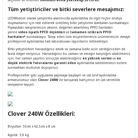
seçimdir ve önerilen
minimum asma yüksekliği 20 cm'dir.
T
üm yetiştiriciler ve bitki severlere mesajımız:
LEDWisdom olarak yetiştirme alanınızda aydınlatma ile ilgili hiçbir endişe
duymamanız için test edilerek üretilmiş bitki yetiştirme lambaları sunmaktayız.
Piyasadaki rakiplerimizin aksine, değerleri abartılmış PPFD haritaları
yerine
video ispatlı PPFD ölçümleri
ve
tamamen istikrarlı PPFD
haritaları*
sunmaktayız. Talep eden tüm müşterilerimize ürünlerimizin detaylı
profesyonel aydınlatma test laboratuvarı raporlarını iletmekteyiz.
Bitki yetiştirirken harcadığınız emek ve zamana belki sizin verdiğinizden de
fazla değer veriyoruz. Harcadığınız bu zaman ve emeğin karşılığını alabilmeniz
için; her zaman şaşırtıcı sonuçlar alabileceğiniz
en yüksek verimi
ve
en
düşük elektrik faturalarını garanti eden
aydınlatma sistemlerimizi sizlere
sunmaktan mutluluk duyuyoruz.
Profesyoneller gibi uygulama yapmaya başlayın ve üst sınıf aydınlatma
armatürümüz olan
Clover 240W
ile tanışarak bahçenizi en üst verimlilik
seviyesine taşıyın.
Clover 240W Özellikleri:
Boyutlar: 55cm x 62,5cm x 8 cm
Ağırlık: 3,9 kg