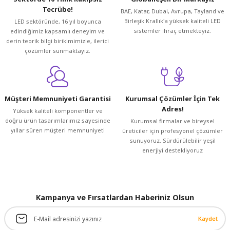
Tecrübe!
BAE, Katar, Dubai, Avrupa, Tayland ve
Ürün açıklamasında eksik bilgiler bulunuyor.
Birleşik Krallık'a yüksek kaliteli LED
LED sektöründe, 16 yıl boyunca
Ürün bilgilerinde hatalar bulunuyor.
sistemler ihraç etmekteyiz.
edindiğimiz kapsamlı deneyim ve
Ürün fiyatı diğer sitelerden daha pahalı.
derin teorik bilgi birikimimizle, ilerici
çözümler sunmaktayız.
Bu ürüne benzer farklı alternatifler olmalı.
Müşteri Memnuniyeti Garantisi
Kurumsal Çözümler İçin Tek
Adres!
Yüksek kaliteli komponentler ve
doğru ürün tasarımlarımız sayesinde
Kurumsal firmalar ve bireysel
Gönder
yıllar süren müşteri memnuniyeti
üreticiler için profesyonel çözümler
sunuyoruz. Sürdürülebilir yeşil
enerjiyi destekliyoruz
Kampanya ve Fırsatlardan Haberiniz Olsun
Kaydet