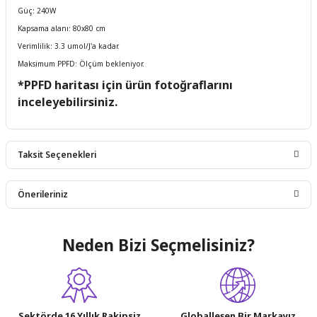
Güç: 240W
Kapsama alanı: 80x80 cm
Verimlilik: 3.3 umol/J'a kadar.
Maksimum PPFD: Ölçüm bekleniyor.
*PPFD haritası için ürün fotoğraflarını
inceleyebilirsiniz.
Taksit Seçenekleri
Önerileriniz
Bu ürünün fiyat bilgisi, resim, ürün açıklamalarında ve diğer
Neden Bizi Seçmelisiniz?
konularda yetersiz gördüğünüz noktaları öneri formunu
kullanarak tarafımıza iletebilirsiniz.
Görüş ve önerileriniz için teşekkür ederiz.
Ürün resmi kalitesiz, bozuk veya görüntülenemiyor.
Sektörde 16 Yıllık Rakipsiz
Globalleşen Bir Markayız