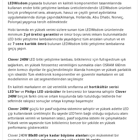
LEDWisdom
piyasada bulunan en kaliteli komponentleri tasarımlarında
kullanan ender bitki yetiştirme lambası üreticilerindendir. LEDWisdom ürünleri
birçok profesyonel sera, akvaryum, havuz ve çeşitli genel aydınlatma
uygulamalarında dünya çapında(Almanya, Hollanda, Abu Dhabi, Norveç,
Polonya) yaygınca tercih edilmektedir.
Hobi tarımda en yüksek verimi sizlere sunan tüm LEDWisdom ürünlerinde
minimum
2 yıl üretici garantisi
ve ömür boyu servis imkanı bulunmaktadır.
LED bitki yetiştirme lambalarınızda yaşadığınız tüm arızaları unutun ve en
az
7 sene karlılık ömrü
bulunan LEDWisdom bitki yetiştirme lambalarına
geçiş yapın.
Clover 240W
LED bitki yetiştirme lambası, bitkileriniz için full-spectrum ışık
sağlarken, en yüksek fotosentez verimliliğini sunmakta olan OSRAM 660nm
derin kırmızı diyotlar ile güçlendirilmiştir. Alanda homojen ve yüksek parlaklık
için idealdir. Tüm elektronik komponentler en güvenilir markaların en üst
modellerinin en üst segmentlerinden seçilmiştir.
En kaliteli markaların en üst verimlilik sınıflarına ait
hortikültür serisi
LED'ler
ve
Philips LED sürücüler
ile benzersiz bir tasarıma sahiptir.
Clover
240W
birçok farklı cins ve ortam koşulunda tabi tutulduğu testlerde her
seferinde rakipsiz sonuçlar ortaya koymayı başarmıştır.
Clover 240W
güçlü bir pasif soğutma sistemine sahiptir ve yüksek adette LED
çip kullanılarak üretilmiştir. Bu sayede LED'lerin bağlı olduğu soğutucu alanı
arttırılarak verimli ve tamamen sessiz, pasif soğutma sistemi ile çalışmaktadır.
Yüksek verim sayesinde tüm bitkileriniz benzer bir şekilde en yüksek
performansı gösterecektir.
Clover 240W
80x80 cm'ye kadar büyüme alanları
için mükemmel bir