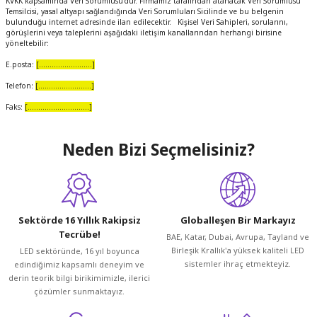
KVKK kapsamında Veri Sorumlusu’dur. Firmamız tarafından atanacak Veri Sorumlusu
Temsilcisi, yasal altyapı sağlandığında Veri Sorumluları Sicilinde ve bu belgenin
bulunduğu internet adresinde ilan edilecektir. Kişisel Veri Sahipleri, sorularını,
görüşlerini veya taleplerini aşağıdaki iletişim kanallarından herhangi birisine
yöneltebilir:
E.posta:
[.........................]
Telefon:
[.........................]
Faks:
[.............................]
Neden Bizi Seçmelisiniz?
Sektörde 16 Yıllık Rakipsiz
Globalleşen Bir Markayız
Tecrübe!
BAE, Katar, Dubai, Avrupa, Tayland ve
Birleşik Krallık'a yüksek kaliteli LED
LED sektöründe, 16 yıl boyunca
sistemler ihraç etmekteyiz.
edindiğimiz kapsamlı deneyim ve
derin teorik bilgi birikimimizle, ilerici
çözümler sunmaktayız.