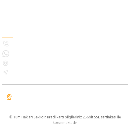
Kurumsal
Alışveriş
MÜŞTERİ HİZMETLERİ
5308893133
5396021243
destek@bitkiyetistirmelambasi.com
İletişim Bilgilerimiz
İçerenköy Mahallesi Topçu İbrahim Sokak Quick Tower No:8-10D
Ataşehir İstanbul
© Tüm Hakları Saklıdır. Kredi kartı bilgileriniz 256bit SSL sertifikası ile
korunmaktadır.