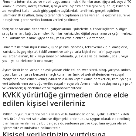
Firmamız internet sitesi ve mobil uygulamalarındaki formlar aracılığıyla ad, soyad, TC
kimlik numarası, adres, telefon, iş veya özel e-posta adresi gibi bilgiler ile; kullanıcı
adı ve şifresi kullanılarak giriş yapılan sayfalardaki tercihleri, gerçekleştirilen
işlemlerin IP kayıtları, tarayıcı tarafından toplanan çerez verileri ile gezinme süre ve
detaylarını içeren veriler, konum verileri şeklinde;
Satış ve pazarlama departmanı çalışanlarımız, şubelerimiz, tedarikçilerimiz, diğer
satış kanalları, kağıt üzerindeki formlar, kartvizitler, dijital pazarlama ve çağrı merkezi
gibi kanallarımız aracılığıyla sözlü, yazılı veya elektronik ortamdan;
Firmamız ile ticari ilişki kurmak, iş başvurusu yapmak, teklif vermek gibi amaçlarla,
kartvizit, özgeçmiş (cv), teklif vermek ve sair yollarla kişisel verilerini paylaşan
kişilerden alınan, fiziki veya sanal bir ortamda, yüz yüze ya da mesafeli, sözlü veya
yazılı ya da elektronik ortamdan;
Ayrıca farklı kanallardan dolaylı yoldan elde edilen, web sitesi, blog, yarışma, anket,
oyun, kampanya ve benzeri amaçlı kullanılan (mikro) web sitelerinden ve sosyal
medyadan elde edilen veriler, e-bülten okuma veya tıklama hareketleri, kamuya açık
veri tabanlarının sunduğu veriler, sosyal medya platformlarından paylaşıma açık profil
ve verilerden; işlenebilmekte ve toplanabilmektedir.
KVKK yürürlüğe girmeden önce elde
edilen kişisel verileriniz
KVKK’nun yürürlük tarihi olan 7 Nisan 2016 tarihinden önce, üyelik, elektronik ileti
izni, ürün / hizmet satın alma ve diğer şekillerde hukuka uygun olarak elde edilmiş
olan kişisel verileriniz de bu belgede düzenlenen şart ve koşullara uygun olarak
işlenmekte ve muhafaza edilmektedir.
Kişisel verilerinizin yurtdışına