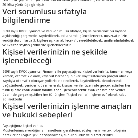
Gazete’de yayınlanmıştır. KVKK’nun bir kısmı yayın tarihinde, bir kısmı ise 7 Ekim
2016’da yürürlüğe girmiştir.
Veri sorumlusu sıfatıyla
bilgilendirme
6698 sayılı KVKK uyarınca ve Veri Sorumlusu sıfatıyla, kişisel verileriniz bu sayfada
açıklandığı çerçevede; kaydedilecek, saklanacak, güncellenecek, mevzuatın izin
verdiği durumlarda 3. kişilere açıklanabilecek / devredilebilecek, sınıflandırılabilecek
ve KVKK’da sayılan şekillerde işlenebilecektir.
Kişisel verilerinizin ne şekilde
işlenebileceği
6698 sayılı KVKK uyarınca, Firmamız ile paylaştığınız kişisel verileriniz, tamamen veya
kısmen, otomatik olarak, veyahut herhangi bir veri kayıt sisteminin parçası olmak
kaydıyla otomatik olmayan yollarla elde edilerek, kaydedilerek, depolanarak,
değiştirilerek, yeniden düzenlenerek, kısacası veriler üzerinde gerçekleştirilen her
türlü işleme konu olarak tarafımızdan işlenebilecektir. KVKK kapsamında veriler
üzerinde gerçekleştirilen her türlü işlem "kişisel verilerin işlenmesi” olarak kabul
edilmektedir.
Kişisel verilerinizin işlenme amaçları
ve hukuki sebepleri
Paylaştığınız kişisel veriler,
Müşterilerimize verdiğimiz hizmetlerin gereklerini, sözleşmenin ve teknolojinin
gereklerine uygun şekilde yapabilmek, sunulan ürün ve hizmetlerimizi