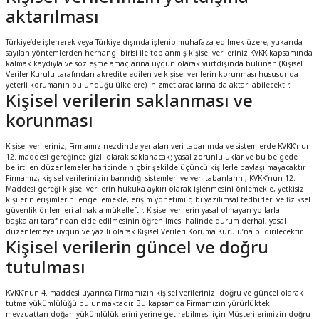
aktarılması
Türkiye’de işlenerek veya Türkiye dışında işlenip muhafaza edilmek üzere, yukarıda
sayılan yöntemlerden herhangi birisi ile toplanmış kişisel verileriniz KVKK kapsamında
kalmak kaydıyla ve sözleşme amaçlarına uygun olarak yurtdışında bulunan (Kişisel
Veriler Kurulu tarafından akredite edilen ve kişisel verilerin korunması hususunda
yeterli korumanın bulunduğu ülkelere) hizmet aracılarına da aktarılabilecektir.
Kişisel verilerin saklanması ve
korunması
Kişisel verileriniz, Firmamız nezdinde yer alan veri tabanında ve sistemlerde KVKK’nun
12. maddesi gereğince gizli olarak saklanacak; yasal zorunluluklar ve bu belgede
belirtilen düzenlemeler haricinde hiçbir şekilde üçüncü kişilerle paylaşılmayacaktır.
Firmamız, kişisel verilerinizin barındığı sistemleri ve veri tabanlarını, KVKK’nun 12.
Maddesi gereği kişisel verilerin hukuka aykırı olarak işlenmesini önlemekle, yetkisiz
kişilerin erişimlerini engellemekle, erişim yönetimi gibi yazılımsal tedbirleri ve fiziksel
güvenlik önlemleri almakla mükelleftir. Kişisel verilerin yasal olmayan yollarla
başkaları tarafından elde edilmesinin öğrenilmesi halinde durum derhal, yasal
düzenlemeye uygun ve yazılı olarak Kişisel Verileri Koruma Kurulu’na bildirilecektir.
Kişisel verilerin güncel ve doğru
tutulması
KVKK’nun 4. maddesi uyarınca Firmamızın kişisel verilerinizi doğru ve güncel olarak
tutma yükümlülüğü bulunmaktadır. Bu kapsamda Firmamızın yürürlükteki
mevzuattan doğan yükümlülüklerini yerine getirebilmesi için Müşterilerimizin doğru