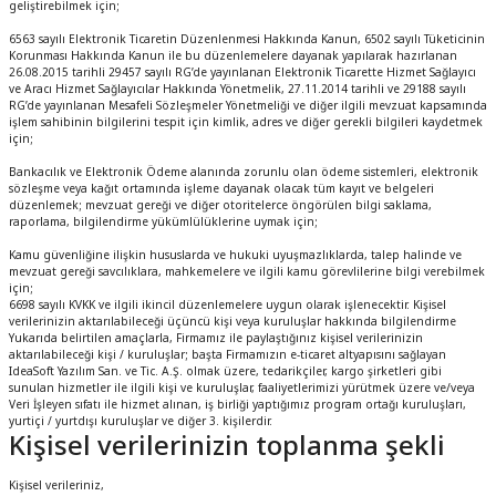
geliştirebilmek için;
6563 sayılı Elektronik Ticaretin Düzenlenmesi Hakkında Kanun, 6502 sayılı Tüketicinin
Korunması Hakkında Kanun ile bu düzenlemelere dayanak yapılarak hazırlanan
26.08.2015 tarihli 29457 sayılı RG’de yayınlanan Elektronik Ticarette Hizmet Sağlayıcı
ve Aracı Hizmet Sağlayıcılar Hakkında Yönetmelik, 27.11.2014 tarihli ve 29188 sayılı
RG’de yayınlanan Mesafeli Sözleşmeler Yönetmeliği ve diğer ilgili mevzuat kapsamında
işlem sahibinin bilgilerini tespit için kimlik, adres ve diğer gerekli bilgileri kaydetmek
için;
Bankacılık ve Elektronik Ödeme alanında zorunlu olan ödeme sistemleri, elektronik
sözleşme veya kağıt ortamında işleme dayanak olacak tüm kayıt ve belgeleri
düzenlemek; mevzuat gereği ve diğer otoritelerce öngörülen bilgi saklama,
raporlama, bilgilendirme yükümlülüklerine uymak için;
Kamu güvenliğine ilişkin hususlarda ve hukuki uyuşmazlıklarda, talep halinde ve
mevzuat gereği savcılıklara, mahkemelere ve ilgili kamu görevlilerine bilgi verebilmek
için;
6698 sayılı KVKK ve ilgili ikincil düzenlemelere uygun olarak işlenecektir. Kişisel
verilerinizin aktarılabileceği üçüncü kişi veya kuruluşlar hakkında bilgilendirme
Yukarıda belirtilen amaçlarla, Firmamız ile paylaştığınız kişisel verilerinizin
aktarılabileceği kişi / kuruluşlar; başta Firmamızın e-ticaret altyapısını sağlayan
IdeaSoft Yazılım San. ve Tic. A.Ş. olmak üzere, tedarikçiler, kargo şirketleri gibi
sunulan hizmetler ile ilgili kişi ve kuruluşlar, faaliyetlerimizi yürütmek üzere ve/veya
Veri İşleyen sıfatı ile hizmet alınan, iş birliği yaptığımız program ortağı kuruluşları,
yurtiçi / yurtdışı kuruluşlar ve diğer 3. kişilerdir.
Kişisel verilerinizin toplanma şekli
Kişisel verileriniz,