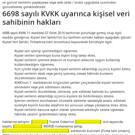
ve güncel verilerini paylaşması veya web sitesi / mobil uygulama üzerinden
güncellemesi gerekmektedir.
6698 sayılı KVKK uyarınca kişisel veri
sahibinin hakları
6698 sayılı KVKK 11.maddesi 07 Ekim 2016 tarihinde yürürlüğe girmiş olup ilgili
madde gereğince, Kişisel Veri Sahibi’nin bu tarihten sonraki hakları aşağıdaki gibidir:
Kişisel Veri Sahibi, Firmamıza (veri sorumlusu) başvurarak kendisiyle ilgili;
Kişisel veri işlenip işlenmediğini öğrenme,
Kişisel verileri işlenmişse buna ilişkin bilgi talep etme,
Kişisel verilerin işlenme amacını ve bunların amacına uygun kullanılıp
kullanılmadığını öğrenme,
Yurt içinde veya yurt dışında kişisel verilerin aktarıldığı üçüncü kişileri bilme,
Kişisel verilerin eksik veya yanlış işlenmiş olması hâlinde bunların
düzeltilmesini isteme,
KVKK’nun 7. maddesinde öngörülen şartlar çerçevesinde kişisel verilerin
silinmesini veya yok edilmesini isteme,
Kişisel verilerin düzeltilmesi, silinmesi, yok edilmesi halinde bu işlemlerin,
kişisel verilerin aktarıldığı üçüncü kişilere de bildirilmesini isteme,
İşlenen verilerin münhasıran otomatik sistemler vasıtasıyla analiz edilmesi
suretiyle kişinin kendisi aleyhine bir sonucun ortaya çıkmasına itiraz etme,
Kişisel verilerin kanuna aykırı olarak işlenmesi sebebiyle zarara uğraması
hâlinde zararın giderilmesini talep etme,
haklarına sahiptir.
[................]
Ticaret Odası’nın
[..........................]
sicil sayısında
kayıtlı,
[.............................]
MERSİS numarasına sahip,
[.......................................................................]
adresinde bulunan [Firma tam ünvanı],