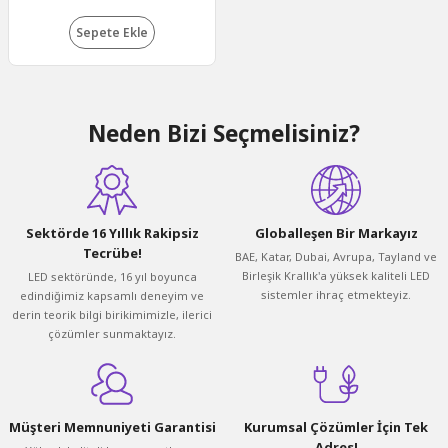
Sepete Ekle
Neden Bizi Seçmelisiniz?
Sektörde 16 Yıllık Rakipsiz
Globalleşen Bir Markayız
Tecrübe!
BAE, Katar, Dubai, Avrupa, Tayland ve
Birleşik Krallık'a yüksek kaliteli LED
LED sektöründe, 16 yıl boyunca
sistemler ihraç etmekteyiz.
edindiğimiz kapsamlı deneyim ve
derin teorik bilgi birikimimizle, ilerici
çözümler sunmaktayız.
Müşteri Memnuniyeti Garantisi
Kurumsal Çözümler İçin Tek
Adres!