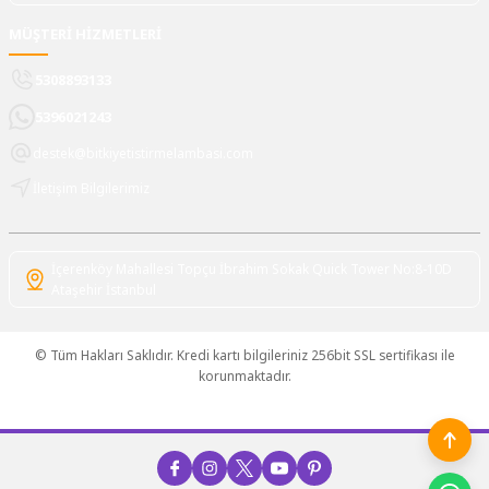
MÜŞTERİ HİZMETLERİ
5308893133
5396021243
destek@bitkiyetistirmelambasi.com
İletişim Bilgilerimiz
İçerenköy Mahallesi Topçu İbrahim Sokak Quick Tower No:8-10D
Ataşehir İstanbul
© Tüm Hakları Saklıdır. Kredi kartı bilgileriniz 256bit SSL sertifikası ile
korunmaktadır.