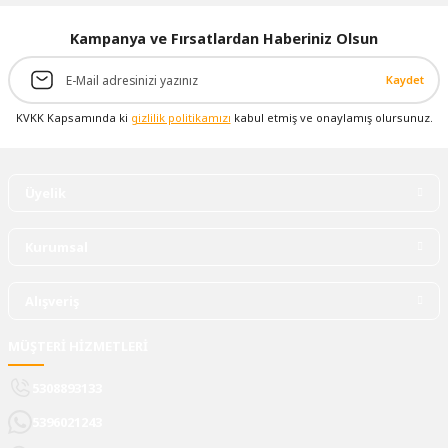
Kampanya ve Fırsatlardan Haberiniz Olsun
Kaydet
KVKK Kapsamında ki
gizlilik politikamızı
kabul etmiş ve onaylamış olursunuz.
Üyelik
Kurumsal
Alışveriş
MÜŞTERİ HİZMETLERİ
5308893133
5396021243