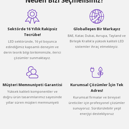
Neden Bizi Seçmelisiniz?
Sektörde 16 Yıllık Rakipsiz
Globalleşen Bir Markayız
Tecrübe!
BAE, Katar, Dubai, Avrupa, Tayland ve
Birleşik Krallık'a yüksek kaliteli LED
LED sektöründe, 16 yıl boyunca
sistemler ihraç etmekteyiz.
edindiğimiz kapsamlı deneyim ve
derin teorik bilgi birikimimizle, ilerici
çözümler sunmaktayız.
Müşteri Memnuniyeti Garantisi
Kurumsal Çözümler İçin Tek
Adres!
Yüksek kaliteli komponentler ve
doğru ürün tasarımlarımız sayesinde
Kurumsal firmalar ve bireysel
yıllar süren müşteri memnuniyeti
üreticiler için profesyonel çözümler
sunuyoruz. Sürdürülebilir yeşil
enerjiyi destekliyoruz