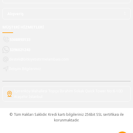
Alışveriş
MÜŞTERİ HİZMETLERİ
5308893133
5396021243
destek@bitkiyetistirmelambasi.com
İletişim Bilgilerimiz
İçerenköy Mahallesi Topçu İbrahim Sokak Quick Tower No:8-10D
Ataşehir İstanbul
© Tüm Hakları Saklıdır. Kredi kartı bilgileriniz 256bit SSL sertifikası ile
korunmaktadır.