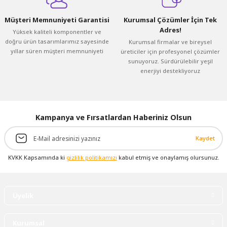
Müşteri Memnuniyeti Garantisi
Kurumsal Çözümler İçin Tek
Adres!
Yüksek kaliteli komponentler ve
doğru ürün tasarımlarımız sayesinde
Kurumsal firmalar ve bireysel
yıllar süren müşteri memnuniyeti
üreticiler için profesyonel çözümler
sunuyoruz. Sürdürülebilir yeşil
enerjiyi destekliyoruz
Kampanya ve Fırsatlardan Haberiniz Olsun
Kaydet
KVKK Kapsamında ki
gizlilik politikamızı
kabul etmiş ve onaylamış olursunuz.
Üyelik
Kurumsal