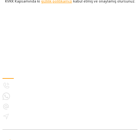
KVKK Kapsamında ki
gizlilik politikamızı
kabul etmiş ve onaylamış olursunuz.
Üyelik
Kurumsal
Alışveriş
MÜŞTERİ HİZMETLERİ
5308893133
5396021243
destek@bitkiyetistirmelambasi.com
İletişim Bilgilerimiz
İçerenköy Mahallesi Topçu İbrahim Sokak Quick Tower No:8-10D