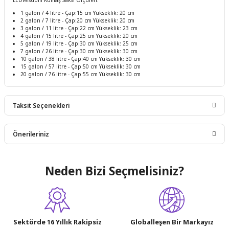
LEDWisdom Kumaş Saksı Ölçüleri:
1 galon / 4 litre - Çap:15 cm Yükseklik: 20 cm
2 galon / 7 litre - Çap:20 cm Yükseklik: 20 cm
3 galon / 11 litre - Çap:22 cm Yükseklik: 23 cm
4 galon / 15 litre - Çap:25 cm Yükseklik: 20 cm
5 galon / 19 litre - Çap:30 cm Yükseklik: 25 cm
7 galon / 26 litre - Çap:30 cm Yükseklik: 30 cm
10 galon / 38 litre - Çap:40 cm Yükseklik: 30 cm
15 galon / 57 litre - Çap:50 cm Yükseklik: 30 cm
20 galon / 76 litre - Çap:55 cm Yükseklik: 30 cm
Taksit Seçenekleri
Önerileriniz
Bu ürünün fiyat bilgisi, resim, ürün açıklamalarında ve diğer
Neden Bizi Seçmelisiniz?
konularda yetersiz gördüğünüz noktaları öneri formunu
kullanarak tarafımıza iletebilirsiniz.
Görüş ve önerileriniz için teşekkür ederiz.
Ürün resmi kalitesiz, bozuk veya görüntülenemiyor.
Sektörde 16 Yıllık Rakipsiz
Globalleşen Bir Markayız