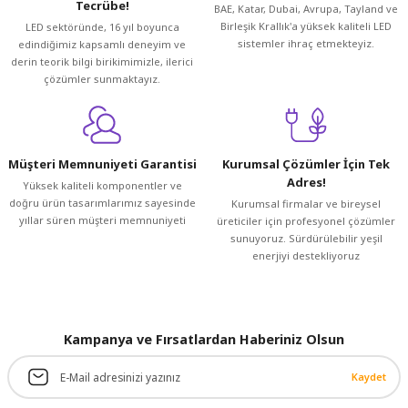
Tecrübe!
BAE, Katar, Dubai, Avrupa, Tayland ve
Ürün açıklamasında eksik bilgiler bulunuyor.
Birleşik Krallık'a yüksek kaliteli LED
LED sektöründe, 16 yıl boyunca
Ürün bilgilerinde hatalar bulunuyor.
sistemler ihraç etmekteyiz.
edindiğimiz kapsamlı deneyim ve
Ürün fiyatı diğer sitelerden daha pahalı.
derin teorik bilgi birikimimizle, ilerici
çözümler sunmaktayız.
Bu ürüne benzer farklı alternatifler olmalı.
Müşteri Memnuniyeti Garantisi
Kurumsal Çözümler İçin Tek
Adres!
Yüksek kaliteli komponentler ve
doğru ürün tasarımlarımız sayesinde
Kurumsal firmalar ve bireysel
Gönder
yıllar süren müşteri memnuniyeti
üreticiler için profesyonel çözümler
sunuyoruz. Sürdürülebilir yeşil
enerjiyi destekliyoruz
Kampanya ve Fırsatlardan Haberiniz Olsun
Kaydet