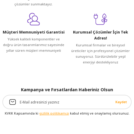
çözümler sunmaktayız.
Bu ürüne benzer farklı alternatifler olmalı.
Müşteri Memnuniyeti Garantisi
Kurumsal Çözümler İçin Tek
Adres!
Yüksek kaliteli komponentler ve
doğru ürün tasarımlarımız sayesinde
Kurumsal firmalar ve bireysel
Gönder
yıllar süren müşteri memnuniyeti
üreticiler için profesyonel çözümler
sunuyoruz. Sürdürülebilir yeşil
enerjiyi destekliyoruz
Kampanya ve Fırsatlardan Haberiniz Olsun
Kaydet
KVKK Kapsamında ki
gizlilik politikamızı
kabul etmiş ve onaylamış olursunuz.