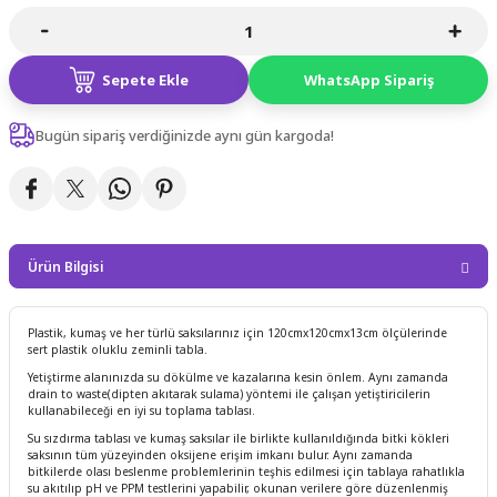
Sepete Ekle
WhatsApp Sipariş
Bugün sipariş verdiğinizde aynı gün kargoda!
Ürün Bilgisi
Plastik, kumaş ve her türlü saksılarınız için 120cmx120cmx13cm ölçülerinde
sert plastik oluklu zeminli tabla.
Yetiştirme alanınızda su dökülme ve kazalarına kesin önlem. Aynı zamanda
drain to waste(dipten akıtarak sulama) yöntemi ile çalışan yetiştiricilerin
kullanabileceği en iyi su toplama tablası.
Su sızdırma tablası ve kumaş saksılar ile birlikte kullanıldığında bitki kökleri
saksının tüm yüzeyinden oksijene erişim imkanı bulur. Aynı zamanda
bitkilerde olası beslenme problemlerinin teşhis edilmesi için tablaya rahatlıkla
su akıtılıp pH ve PPM testlerini yapabilir, okunan verilere göre düzenlenmiş