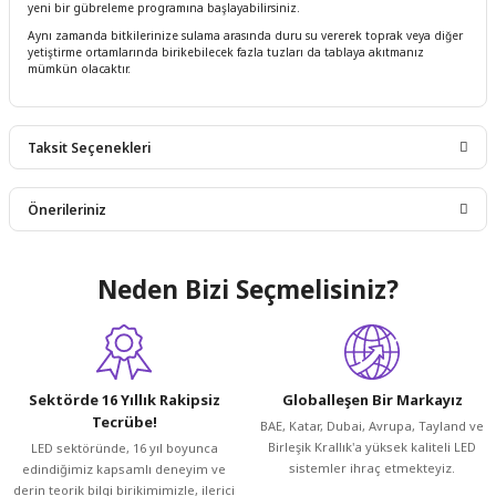
yeni bir gübreleme programına başlayabilirsiniz.
Aynı zamanda bitkilerinize sulama arasında duru su vererek toprak veya diğer
yetiştirme ortamlarında birikebilecek fazla tuzları da tablaya akıtmanız
mümkün olacaktır.
Taksit Seçenekleri
Önerileriniz
Bu ürünün fiyat bilgisi, resim, ürün açıklamalarında ve diğer
Neden Bizi Seçmelisiniz?
konularda yetersiz gördüğünüz noktaları öneri formunu
kullanarak tarafımıza iletebilirsiniz.
Görüş ve önerileriniz için teşekkür ederiz.
Ürün resmi kalitesiz, bozuk veya görüntülenemiyor.
Sektörde 16 Yıllık Rakipsiz
Globalleşen Bir Markayız
Tecrübe!
BAE, Katar, Dubai, Avrupa, Tayland ve
Ürün açıklamasında eksik bilgiler bulunuyor.
Birleşik Krallık'a yüksek kaliteli LED
LED sektöründe, 16 yıl boyunca
Ürün bilgilerinde hatalar bulunuyor.
sistemler ihraç etmekteyiz.
edindiğimiz kapsamlı deneyim ve
Ürün fiyatı diğer sitelerden daha pahalı.
derin teorik bilgi birikimimizle, ilerici