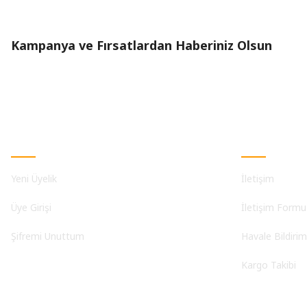
Kampanya ve Fırsatlardan Haberiniz Olsun
Üyelik
Kurumsal
Yeni Üyelik
İletişim
Üye Girişi
İletişim Formu
Şifremi Unuttum
Havale Bildiri
Kargo Takibi