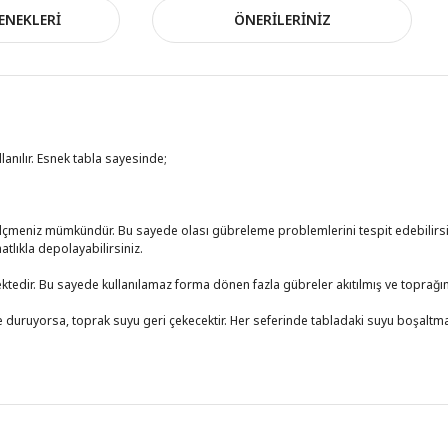
ENEKLERI
ÖNERILERINIZ
anılır. Esnek tabla sayesinde;
ölçmeniz mümkündür. Bu sayede olası gübreleme problemlerini tespit edebilirsi
tlıkla depolayabilirsiniz.
tedir. Bu sayede kullanılamaz forma dönen fazla gübreler akıtılmış ve toprağın i
uruyorsa, toprak suyu geri çekecektir. Her seferinde tabladaki suyu boşaltmak 