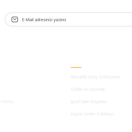
Alışveriş
Mesafeli Satış Sözleşmesi
Gizlilik ve Güvenlik
m Formu
İptal İade Koşullari
Kişisel Veriler Politikası