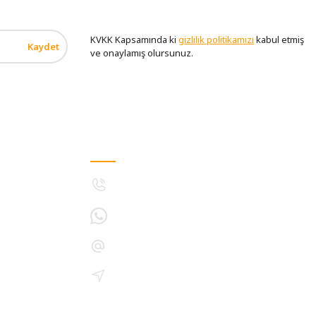
KVKK Kapsamında ki
gizlilik politikamızı
kabul etmiş
Kaydet
ve onaylamış olursunuz.
MÜŞTERİ HİZMETLERİ
5308893133
5396021243
destek@bitkiyetistirmelambasi.com
İletişim Bilgilerimiz