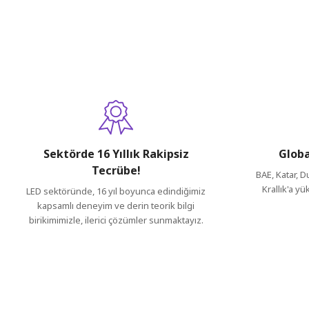
Bu ürünün fiyat bilgisi, resim, ürün açıklamalarında ve diğer konul
Görüş ve önerileriniz için teşekkür ederiz.
Ürün resmi kalitesiz, bozuk veya görüntülenemiyor.
Ürün açıklamasında eksik bilgiler bulunuyor.
Ürün bilgilerinde hatalar bulunuyor.
Ürün fiyatı diğer sitelerden daha pahalı.
Bu ürüne benzer farklı alternatifler olmalı.
Sektörde 16 Yıllık Rakipsiz
Globa
Tecrübe!
BAE, Katar, D
Krallık'a yü
LED sektöründe, 16 yıl boyunca edindiğimiz
kapsamlı deneyim ve derin teorik bilgi
birikimimizle, ilerici çözümler sunmaktayız.