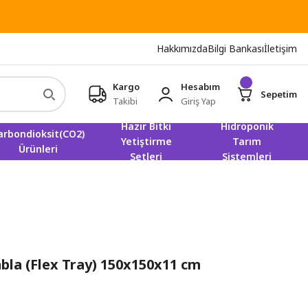
Hakkımızda
Bilgi Bankası
İletişim
Kargo
Hesabım
Sepetim
Takibi
Giriş Yap
Hazır Bitki
Hidroponik
arbondioksit(CO2)
Yetiştirme
Tarım
Ürünleri
Setleri
Sistemleri
la (Flex Tray) 150x150x11 cm