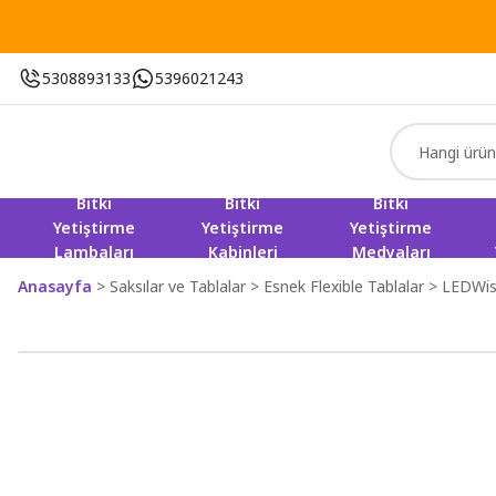
5308893133
5396021243
Bitki
Bitki
Bitki
Yetiştirme
Yetiştirme
Yetiştirme
Lambaları
Kabinleri
Medyaları
Anasayfa
Saksılar ve Tablalar
Esnek Flexible Tablalar
LEDWis