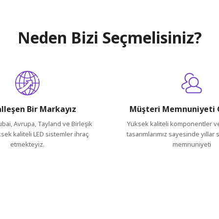
arda yetersiz gördüğünüz noktaları öneri formunu kullanarak tarafımıza ileteb
Neden Bizi Seçmelisiniz?
lleşen Bir Markayız
Müşteri Memnuniyeti 
ubai, Avrupa, Tayland ve Birleşik
Yüksek kaliteli komponentler 
ksek kaliteli LED sistemler ihraç
tasarımlarımız sayesinde yıllar
etmekteyiz.
memnuniyeti
Gönder