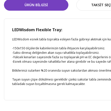
ÜRÜN BILGISI
TAKSIT SEÇ
LEDWisdom Flexible Tray:
LEDWisdom esnek tabla toprakta eskiyen fazla gübreyi akıtmak için kull
-150x150 ölçülerde kabinlerinizin tabla ihtiyacını karşılayabilirsiniz.
-Saksı direnaj deliğinden akan suyu rahatlıkla toplayabilirsiniz.
-Yüksek kenarları sayesinde fazla su toplayarak pH ve EC değerlerini 
-Esnek olması sayesinde rahatlıkla her alana girebilir ve bu sayede raha
Bitkilerinizi sularken %20 oranında suyun saksılardan akması önerilmek
Taşan suyun çöpe dökülmesi gereklidir çünkü saksılar tabla zemininde d
tabladaki suyun boşaltılmasına gerek kalmayacaktır.